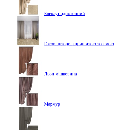
Блекаут однотонний
Готові штори з пришитою тесьмою
Льон мішковина
Мармур