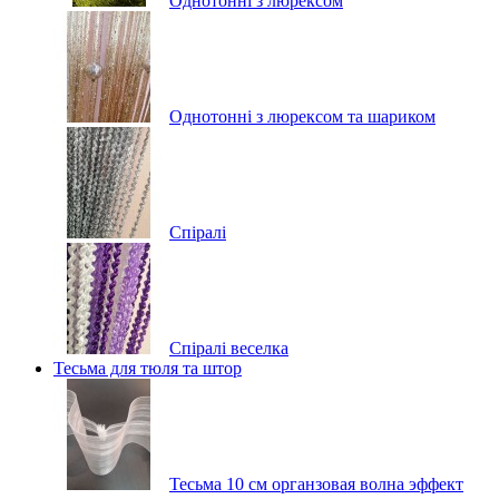
Однотонні з люрексом
Однотонні з люрексом та шариком
Спіралі
Спіралі веселка
Тесьма для тюля та штор
Тесьма 10 см органзовая волна эффект