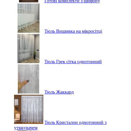
Готові комплекти з шифону
Тюль Вишивка на мікросітці
Тюль Грек сітка однотонний
Тюль Жаккард
Тюль Кристалон однотонний з
утяжувачем