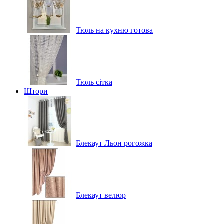
Тюль на кухню готова
Тюль сітка
Штори
Блекаут Льон рогожка
Блекаут велюр